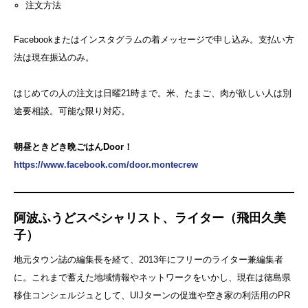
注文方法
Facebookまたはインスタグラムの着メッセージで申し込み。支払い方
法は現在振込のみ。
はじめての人の注文は日曜21時まで。米、たまご、肉が欲しい人は別
途要相談。可能な限り対応。
朝昼ときどき晩ごはんDoor！
https://www.facebook.com/door.montecrew
阿波ふうどスペシャリスト、ライター（飛田久美
子）
地元タウン誌の編集長を経て、2013年にフリーのライター兼編集者
に。これまで蓄えた地域情報やネットワークをいかし、現在は徳島県
移住コンシェルジュとして、UIJターンの促進や空き家の利活用のPR