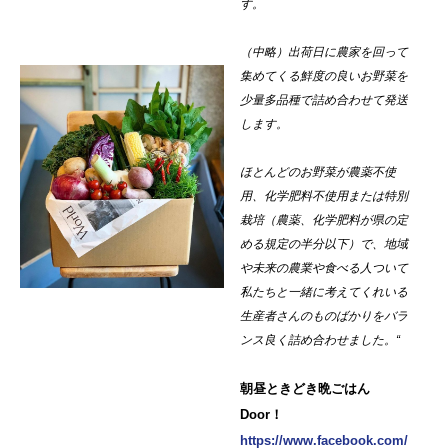
す。
（中略）出荷日に農家を回って
集めてくる鮮度の良いお野菜を
少量多品種で詰め合わせて発送
します。
ほとんどのお野菜が農薬不使
用、化学肥料不使用または特別
栽培（農薬、化学肥料が県の定
める規定の半分以下）で、地域
や未来の農業や食べる人ついて
私たちと一緒に考えてくれいる
生産者さんのものばかりをバラ
ンス良く詰め合わせました。“
朝昼ときどき晩ごはん
Door！
https://www.facebook.com/