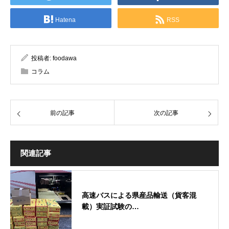
Hatena
RSS
投稿者:
foodawa
コラム
前の記事
次の記事
関連記事
高速バスによる県産品輸送（貨客混
載）実証試験の…