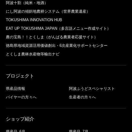
阿波十割（純米・地酒）
にし阿波の傾斜地農耕システム（世界農業遺産）
TOKUSHIMA INNOVATION HUB
EAT UP TOKUSHIMA JAPAN（多言語メニュー作成サイト）
農の宝島！！とくしま（がんばる農業者応援サイト）
徳島県地域資源活用価値創出・6次産業化サポートセンター
とくしま農林水産物等輸出ナビ
プロジェクト
県産品情報
阿波ふうどスペシャリスト
バイヤーの方々へ
生産者の方々へ
ショップ紹介
県産品_6月
県産品_7月