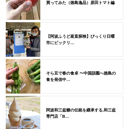
買ってみた（徳島逸品）原田トマト編
【阿波ふうど産直探検】びっくり日曜
市にビックリ…
そら豆で春の食卓 〜中国語圏へ徳島の
食を発信中…
阿波和三盆糖の伝統を継承する,和三盆
専門店「B…