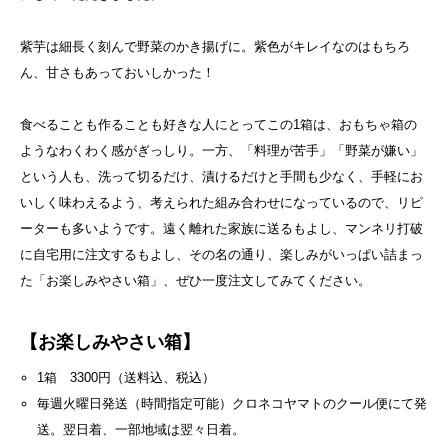
紫芋は細長く刻んで野菜のかき揚げに。紫色がキレイなのはもちろ
ん、甘さもあっておいしかった！
食べることも作ることも好きな人にとってこの1箱は、おもちゃ箱の
ようなわくわく感がぎっしり。一方、「料理が苦手」「野菜が嫌い」
という人も、洗って切るだけ、漬けるだけと手間も少なく、手軽にお
いしく味わえるよう、考えられた組み合わせになっているので、リピ
ーターも多いようです。遠く離れた家族に送るもよし、マンネリ打破
に自宅用に注文するもよし、その名の通り、楽しみがいっぱい詰まっ
た「お楽しみやさい箱」、ぜひ一度注文してみてください。
【お楽しみやさい箱】
1箱 3300円（送料込、税込）
毎週火曜日発送（時間指定可能）クロネコヤマトのクール便にて発
送。翌日着、一部地域は翌々日着。