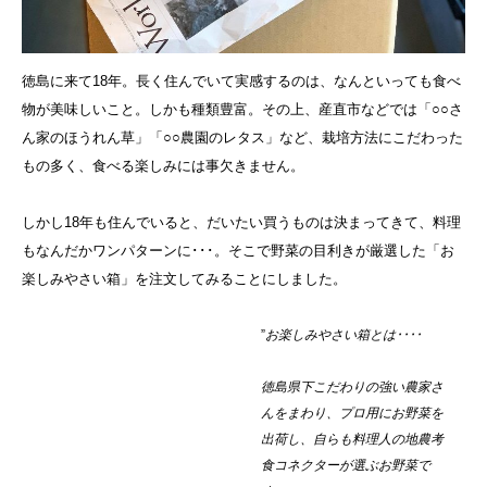
徳島に来て18年。長く住んでいて実感するのは、なんといっても食べ
物が美味しいこと。しかも種類豊富。その上、産直市などでは「○○さ
ん家のほうれん草」「○○農園のレタス」など、栽培方法にこだわった
もの多く、食べる楽しみには事欠きません。
しかし18年も住んでいると、だいたい買うものは決まってきて、料理
もなんだかワンパターンに･･･。そこで野菜の目利きが厳選した「お
楽しみやさい箱」を注文してみることにしました。
”
お楽しみやさい箱とは････
徳島県下こだわりの強い農家さ
んをまわり、プロ用にお野菜を
出荷し、自らも料理人の地農考
食コネクターが選ぶお野菜で