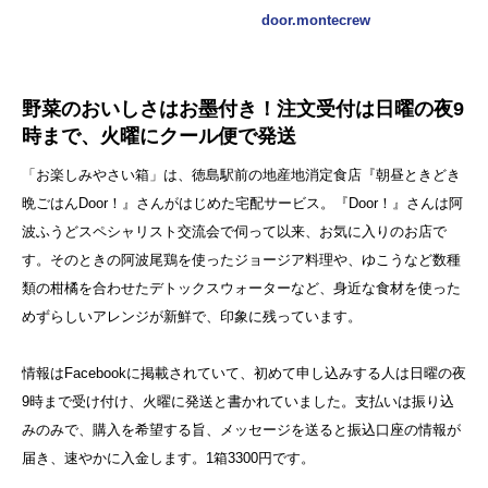
door.montecrew
野菜のおいしさはお墨付き！注文受付は日曜の夜9
時まで、火曜にクール便で発送
「お楽しみやさい箱」は、徳島駅前の地産地消定食店『朝昼ときどき
晩ごはんDoor！』さんがはじめた宅配サービス。『Door！』さんは阿
波ふうどスペシャリスト交流会で伺って以来、お気に入りのお店で
す。そのときの阿波尾鶏を使ったジョージア料理や、ゆこうなど数種
類の柑橘を合わせたデトックスウォーターなど、身近な食材を使った
めずらしいアレンジが新鮮で、印象に残っています。
情報はFacebookに掲載されていて、初めて申し込みする人は日曜の夜
9時まで受け付け、火曜に発送と書かれていました。支払いは振り込
みのみで、購入を希望する旨、メッセージを送ると振込口座の情報が
届き、速やかに入金します。1箱3300円です。