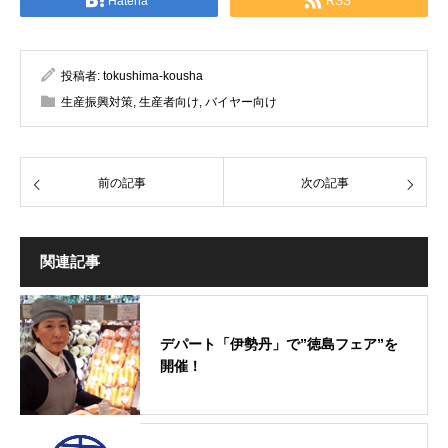
Hatena
RSS
投稿者:
tokushima-kousha
生産振興対策
,
生産者向け
,
バイヤー向け
前の記事
次の記事
関連記事
デパート「伊勢丹」で”徳島フェア”を
開催！